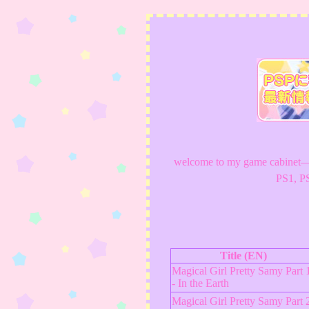
welcome to my game cabinet——☆!
PS1, P
Title (EN)
Magical Girl Pretty Samy Part 
- In the Earth
Magical Girl Pretty Samy Part 