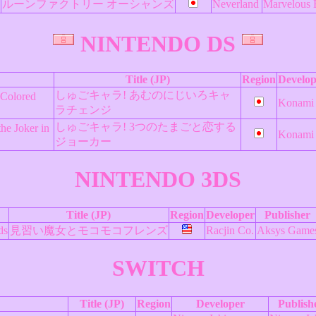
ルーンファクトリー オーシャンズ
Neverland
Marvelous 
NINTENDO DS
Title (JP)
Region
Develop
しゅごキャラ! あむのにじいろキャ
Colored
Konami
ラチェンジ
しゅごキャラ! 3つのたまごと恋する
he Joker in
Konami
ジョーカー
NINTENDO 3DS
Title (JP)
Region
Developer
Publisher
ds
見習い魔女とモコモコフレンズ
Racjin Co.
Aksys Game
SWITCH
Title (JP)
Region
Developer
Publish