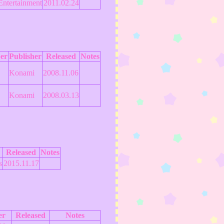
Entertainment
2011.02.24
er
Publisher
Released
Notes
Konami
2008.11.06
Konami
2008.03.13
Released
Notes
s
2015.11.17
er
Released
Notes