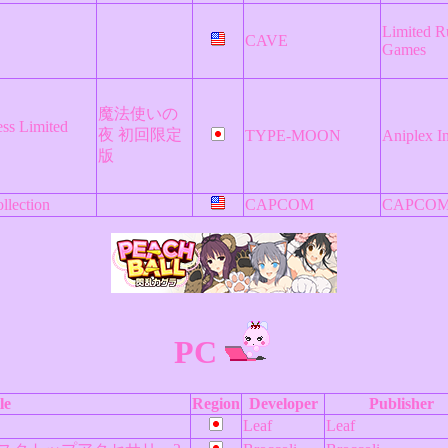
Limited R
CAVE
Games
魔法使いの
ess Limited
夜 初回限定
TYPE-MOON
Aniplex In
版
lection
CAPCOM
CAPCO
PC
le
Region
Developer
Publisher
Leaf
Leaf