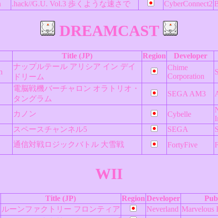
n
.hack//G.U. Vol.3 歩くような速さで
CyberConnect2
B
DREAMCAST
Title (JP)
Region
Developer
ナップルテール アリシア イン デイ
Chime
m
Corporation
ドリーム
電脳戦機バーチャロン オラトリオ・
SEGA AM3
A
タングラム
カノン
Cybelle
I
スペースチャンネル5
SEGA
通信対戦ロジックバトル 大雪戦
FortyFive
F
WII
Title (JP)
Region
Developer
Pub
ルーンファクトリー フロンティア
Neverland
Marvelous 