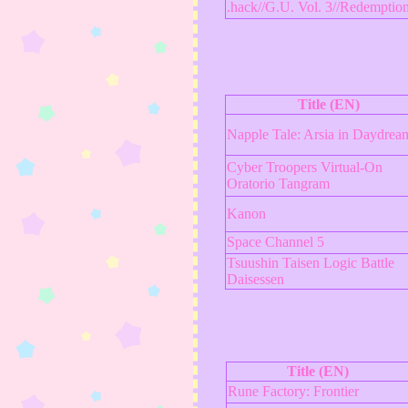
.hack//G.U. Vol. 3//Redemptio
Title (EN)
Napple Tale: Arsia in Daydrea
Cyber Troopers Virtual-On
Oratorio Tangram
Kanon
Space Channel 5
Tsuushin Taisen Logic Battle
Daisessen
Title (EN)
Rune Factory: Frontier