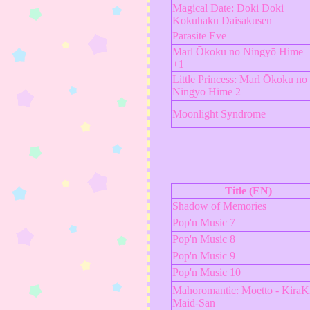
Magical Date: Doki Doki
Kokuhaku Daisakusen
Parasite Eve
Marl Ōkoku no Ningyō Hime
+1
Little Princess: Marl Ōkoku no
Ningyō Hime 2
Moonlight Syndrome
Title (EN)
Shadow of Memories
Pop'n Music 7
Pop'n Music 8
Pop'n Music 9
Pop'n Music 10
Mahoromantic: Moetto - KiraK
Maid-San