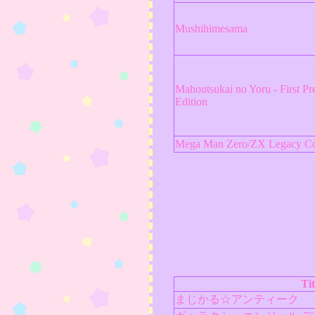
Mushihimesama
Mahoutsukai no Yoru - First Pr
Edition
Mega Man Zero/ZX Legacy Col
Tit
まじかる☆アンティーク