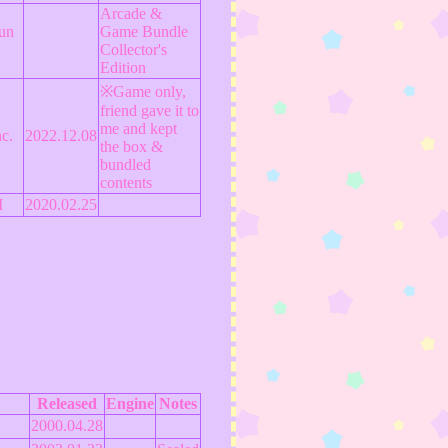
Arcade &
un
Game Bundle
Collector's
Edition
※Game only,
friend gave it to
me and kept
c.
2022.12.08
the box &
bundled
contents
M
2020.02.25
Released
Engine
Notes
2000.04.28