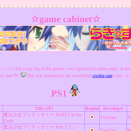
☆game cabinet☆
 ! this is my log of the games i own (physical copies only). at the 
S2, and PC
this was inspired by the wonderful
cookie-san
's list ~ 
PS1
Title (JP)
Region
Developer
1
魔法少女プリティサミー PART1 In the
TamTam
P
Earth
魔法少女プリティサミー Part.2 イン・
2
TamTam
P