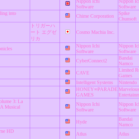
Nippon Ichi
Nippon Ic
Software
Software
ling into
Spike
Chime Corporation
Chunsoft
トリガーハ
ート エグゼ
Cosmo Machia Inc.
リカ
Nippon Ichi
Nippon Ic
nicles
Software
Software
Bandai
CyberConnect2
Namco
Limited R
CAVE
Games
Intelligent Systems
Nintendo
HONEY∞PARADE
Marvelou
GAMES
Entertain
Volume 3: La
Nippon Ichi
Nippon Ic
 A Musical
Software
Software
Bandai
Hyde
Namco
urne HD
Atlus
Atlus