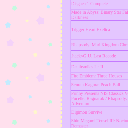
Disgaea 1 Complete
Made in Abyss: Binary Star Fal
Darkness
Trigger Heart Exelica
Rhapsody: Marl Kingdom Chro
.hack//G.U. Last Recode
Deathsmiles I・II
Fire Emblem: Three Houses
Senran Kagura: Peach Ball
Prinny Presents NIS Classics 
Pucelle: Ragnarok / Rhapsody:
Adventure
Digimon Survive
Shin Megami Tensei III: Noct
Remaster