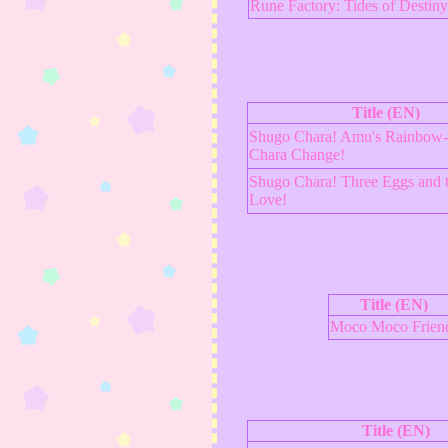
Rune Factory: Tides of Destiny
Title (EN)
Shugo Chara! Amu's Rainbow-
Chara Change!
Shugo Chara! Three Eggs and t
Love!
Title (EN)
Moco Moco Frien
Title (EN)