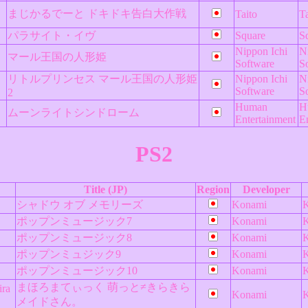
まじかるでーと ドキドキ告白大作戦
Taito
Ta
パラサイト・イヴ
Square
S
Nippon Ichi
N
マール王国の人形姫
Software
S
リトルプリンセス マール王国の人形姫
Nippon Ichi
N
Software
S
2
Human
H
ムーンライトシンドローム
Entertainment
E
PS2
Title (JP)
Region
Developer
シャドウ オブ メモリーズ
Konami
ポップンミュージック7
Konami
ポップンミュージック8
Konami
ポップンミュジック9
Konami
ポップンミュージック10
Konami
まほろまてぃっく 萌っと≠きらきら
ira
Konami
メイドさん。