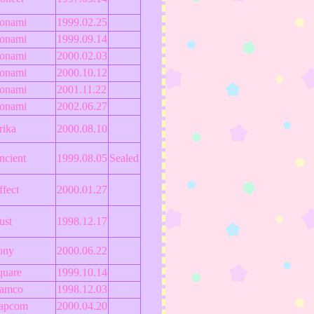
onami
1999.02.25
onami
1999.09.14
onami
2000.02.03
onami
2000.10.12
onami
2001.11.22
onami
2002.06.27
rika
2000.08.10
ncient
1999.08.05
Sealed
ffect
2000.01.27
ust
1998.12.17
ony
2000.06.22
quare
1999.10.14
amco
1998.12.03
apcom
2000.04.20