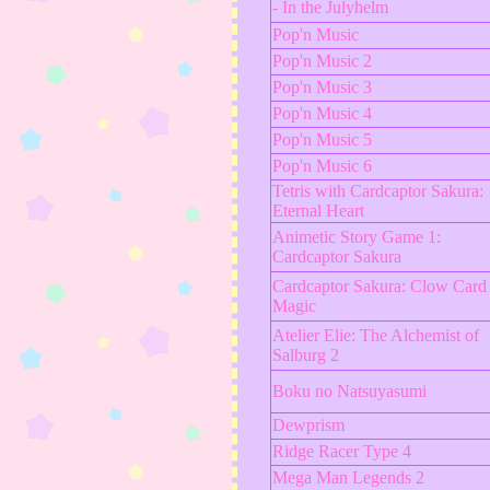
- In the Julyhelm
Pop'n Music
Pop'n Music 2
Pop'n Music 3
Pop'n Music 4
Pop'n Music 5
Pop'n Music 6
Tetris with Cardcaptor Sakura:
Eternal Heart
Animetic Story Game 1:
Cardcaptor Sakura
Cardcaptor Sakura: Clow Card
Magic
Atelier Elie: The Alchemist of
Salburg 2
Boku no Natsuyasumi
Dewprism
Ridge Racer Type 4
Mega Man Legends 2