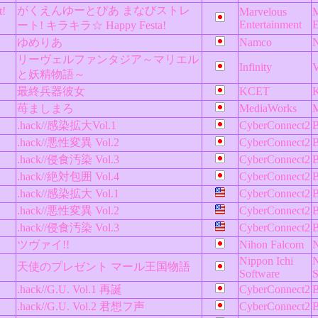
がくえんゆーとぴあ まなびストレ
t!
Marvelous
M
Entertainment
E
ート! キラキラ☆ Happy Festa!
ゆめりあ
Namco
リーヴェルファンタジア～マリエル
Infinity
V
と妖精物語～
最終兵器彼女
KCET
苺ましまろ
MediaWorks
.hack//感染拡大Vol.1
CyberConnect2
B
.hack//悪性変異 Vol.2
CyberConnect2
B
.hack//侵食汚染 Vol.3
CyberConnect2
B
.hack//絶対包囲 Vol.4
CyberConnect2
B
.hack//感染拡大 Vol.1
CyberConnect2
B
.hack//悪性変異 Vol.2
CyberConnect2
B
.hack//侵食汚染 Vol.3
CyberConnect2
B
ツヴァイ!!
Nihon Falcom
N
Nippon Ichi
N
天使のプレゼント マール王国物語
Software
S
.hack//G.U. Vol.1 再誕
CyberConnect2
B
.hack//G.U. Vol.2 君想フ声
CyberConnect2
B