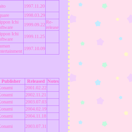
ito
1997.11.20
quare
1998.03.29
ippon Ichi
Re-
1999.09.22
oftware
release
ippon Ichi
1999.11.25
oftware
uman
1997.10.09
ntertainment
Publisher
Released
Notes
Konami
2001.02.22
Konami
2002.11.21
Konami
2003.07.03
Konami
2004.02.19
Konami
2004.11.18
Konami
2003.07.31