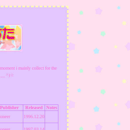
moment i mainly collect for the
(^ __ ^)☆
Publisher
Released
Notes
ioneer
1996.12.20
ioneer
1997.03.14