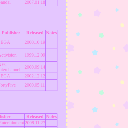
andai
2007.01.18
Publisher
Released
Notes
SEGA
2000.10.19
ctivision
1999.12.09
NEC
2000.09.14
nterchannel
SEGA
2002.12.12
ortyFive
2000.05.11
lisher
Released
Notes
Entertainment
2008.11.27