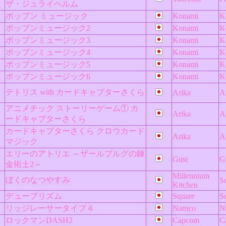
ザ・ジュライヘルム
ポップン ミュージック
Konami
K
ポップンミュージック2
Konami
K
ポップンミュージック3
Konami
K
ポップンミュージック4
Konami
K
ポップンミュージック5
Konami
K
ポップンミュージック6
Konami
K
テトリス with カードキャプターさくら
Arika
A
アニメチック ストーリーゲーム① カ
Arika
A
ードキャプターさくら
カードキャプターさくら クロウカード
Arika
A
マジック
エリーのアトリエ ～ザールブルグの錬
Gust
G
金術士2～
Millennium
ぼくのなつやすみ
S
Kitchen
デュープリズム
Square
S
リッジレーサータイプ４
Namco
N
ロックマンDASH2
Capcom
C