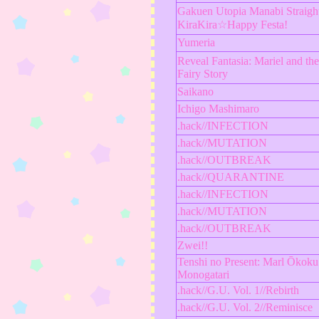
Gakuen Utopia Manabi Straigh
KiraKira☆Happy Festa!
Yumeria
Reveal Fantasia: Mariel and the
Fairy Story
Saikano
Ichigo Mashimaro
.hack//INFECTION
.hack//MUTATION
.hack//OUTBREAK
.hack//QUARANTINE
.hack//INFECTION
.hack//MUTATION
.hack//OUTBREAK
Zwei!!
Tenshi no Present: Marl Ōkoku
Monogatari
.hack//G.U. Vol. 1//Rebirth
.hack//G.U. Vol. 2//Reminisce