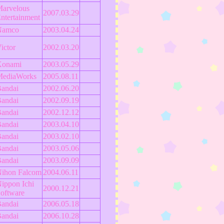
arvelous
2007.03.29
ntertainment
Namco
2003.04.24
ictor
2002.03.20
Konami
2003.05.29
MediaWorks
2005.08.11
andai
2002.06.20
andai
2002.09.19
andai
2002.12.12
andai
2003.04.10
andai
2003.02.10
andai
2003.05.06
andai
2003.09.09
ihon Falcom
2004.06.11
ippon Ichi
2000.12.21
oftware
andai
2006.05.18
andai
2006.10.28